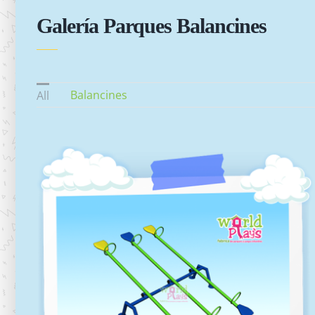
Galería Parques Balancines
Balancines
All
Balancines-sencillo 2 puestos
Balancines