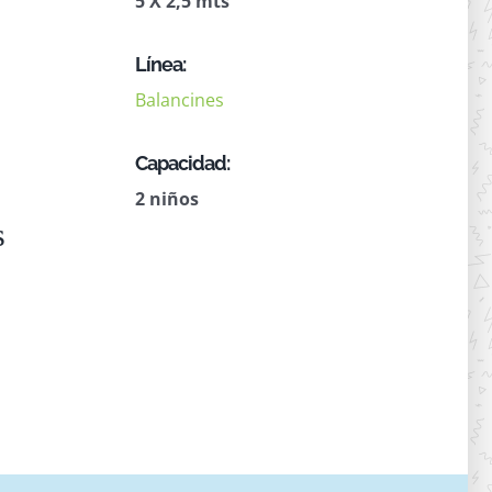
5 X 2,5 mts
Línea:
Balancines
Capacidad:
2 niños
s