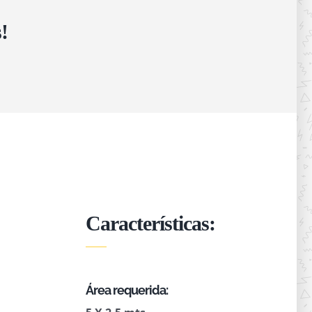
!
Características:
Área requerida: