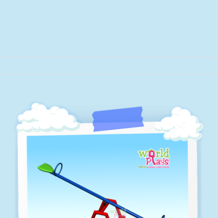
Balancines-doble 4 puestos
Balancines