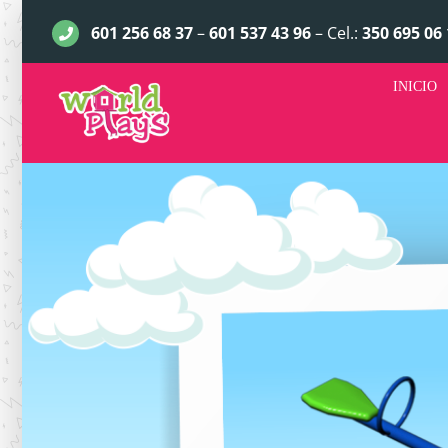
Saltar
601 256 68 37
–
601 537 43 96
– Cel.:
350 695 06 
al
contenido
INICIO