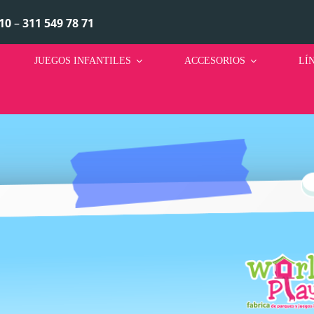
10
–
311 549 78 71
JUEGOS INFANTILES
ACCESORIOS
LÍ