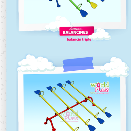
Balancines-B2
Balancines