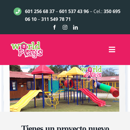
Saltar
601 256 68 37
–
601 537 43 96
– Cel.:
350 695
al
06 10
–
311 549 78 71
contenido
Toggle
Naviga
INICIO
JUEGOS INFANTILES
ACCESORIOS
LÍNEA EXCLUSIVA
Tienes un proyecto nuevo