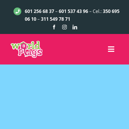
Saltar
601 256 68 37
–
601 537 43 96
– Cel.:
350 695
al
06 10
–
311 549 78 71
contenido
Toggle
Naviga
INICIO
JUEGOS INFANTILES
ACCESORIOS
LÍNEA EXCLUSIVA