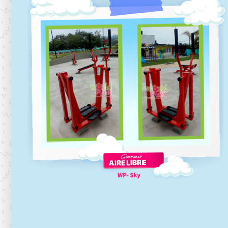
Gimnasios-aire-libre-bicicleta
Gimnasios al aire libre