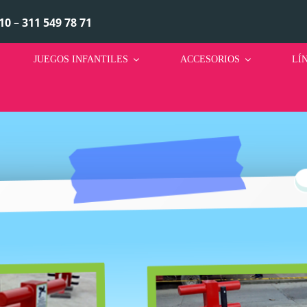
10
–
311 549 78 71
JUEGOS INFANTILES
ACCESORIOS
LÍ