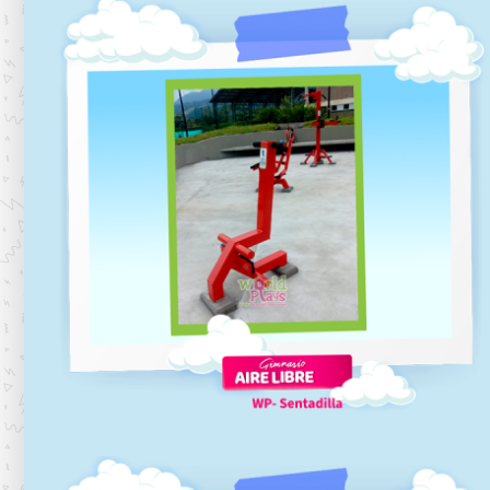
la
Gimnasios-aire-libre-barras fijas
Gimnasios al aire libre