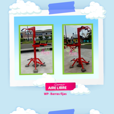
Gimnasios-aire-libre-remo
Gimnasios al aire libre