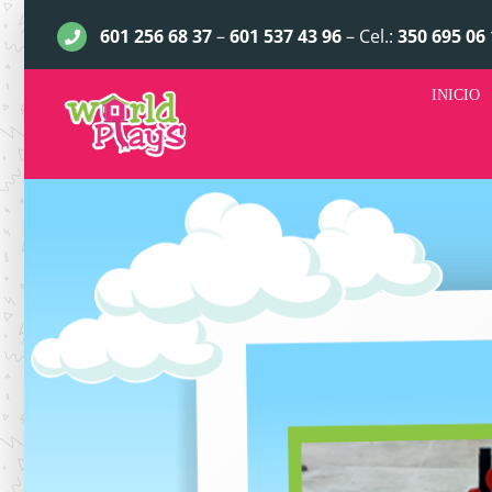
Saltar
601 256 68 37
–
601 537 43 96
– Cel.:
350 695 06 
al
contenido
INICIO