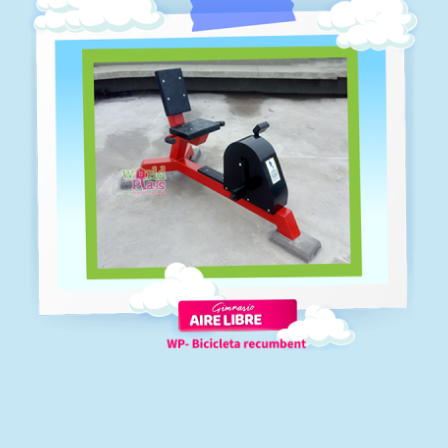
Gimnasios-aire-libre-abdominal
Gimnasios al aire libre