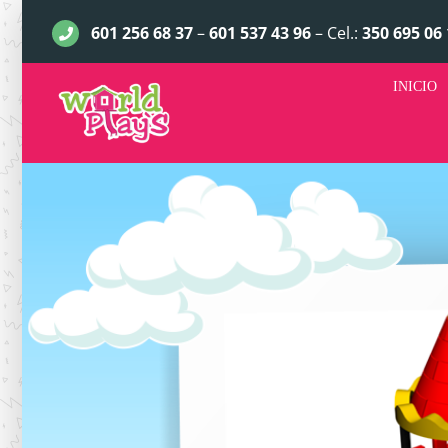
Saltar
601 256 68 37
–
601 537 43 96
– Cel.:
350 695 06 
al
contenido
INICIO