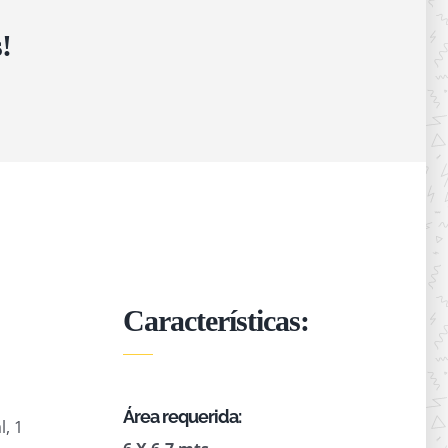
!
Características:
Área requerida:
l, 1