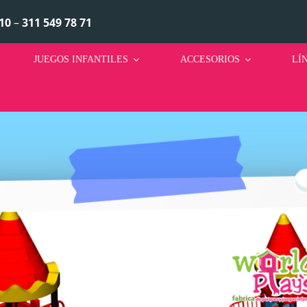
10
–
311 549 78 71
JUEGOS INFANTILES
ACCESORIOS
LÍ