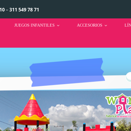
10
–
311 549 78 71
JUEGOS INFANTILES
ACCESORIOS
LÍ