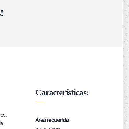
!
Características:
ico,
Área requerida:
de