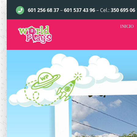
Saltar
601 256 68 37
–
601 537 43 96
– Cel.:
350 695 06 
al
contenido
INICIO