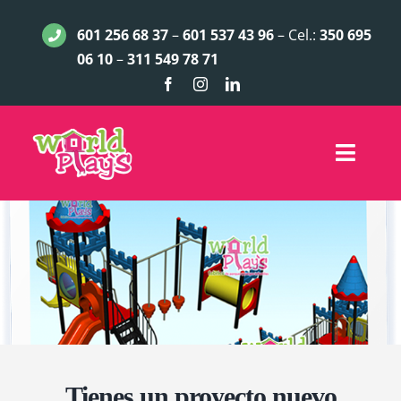
Saltar
601 256 68 37
–
601 537 43 96
– Cel.:
350 695
al
06 10
–
311 549 78 71
contenido
Toggle
Naviga
INICIO
JUEGOS INFANTILES
ACCESORIOS
LÍNEA EXCLUSIVA
Tienes un proyecto nuevo