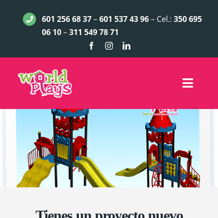
Saltar
601 256 68 37
–
601 537 43 96
– Cel.:
350 695
al
06 10
–
311 549 78 71
contenido
Toggle
Naviga
INICIO
JUEGOS INFANTILES
ACCESORIOS
LÍNEA EXCLUSIVA
Tienes un proyecto nuevo