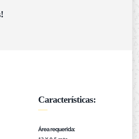
!
Características:
Área requerida: