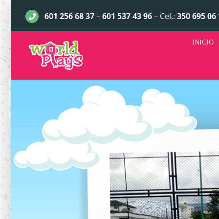
Saltar
601 256 68 37
–
601 537 43 96
– Cel.:
350 695 06 
al
contenido
INICIO