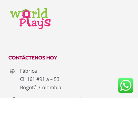
CONTÁCTENOS HOY
Fábrica
Cl. 161 #91 a – 53
Bogotá, Colombia
537 43 96 – 374 30 61 – Cel.: 320 459 5043 – 311
549 7871
Worldplays@gmail.com
Lunes – Viernes: 9:00 AM – 6:00 PM
Sábado: 9:00 AM – 12:00 PM