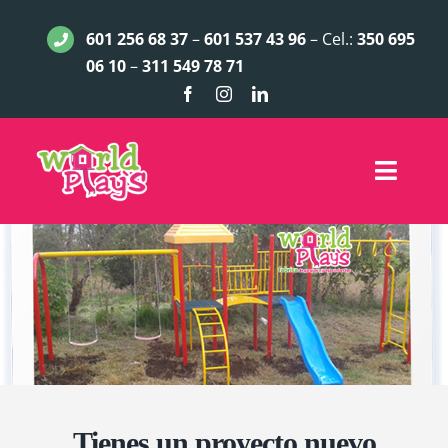
Saltar
601 256 68 37
–
601 537 43 96
– Cel.:
350 695
al
06 10
–
311 549 78 71
contenido
Toggle
Naviga
INICIO
JUEGOS INFANTILES
ACCESORIOS
LÍNEA EXCLUSIVA
Tienes un proyecto nuevo